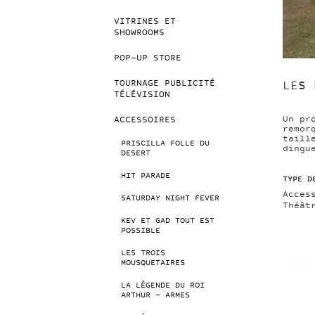
VITRINES ET
SHOWROOMS
POP-UP STORE
TOURNAGE PUBLICITÉ
LES 
TÉLÉVISION
Un pr
ACCESSOIRES
remor
taill
PRISCILLA FOLLE DU
dingu
DESERT
HIT PARADE
TYPE D
Acces
SATURDAY NIGHT FEVER
Théât
KEV ET GAD TOUT EST
POSSIBLE
LES TROIS
MOUSQUETAIRES
LA LÉGENDE DU ROI
ARTHUR – ARMES