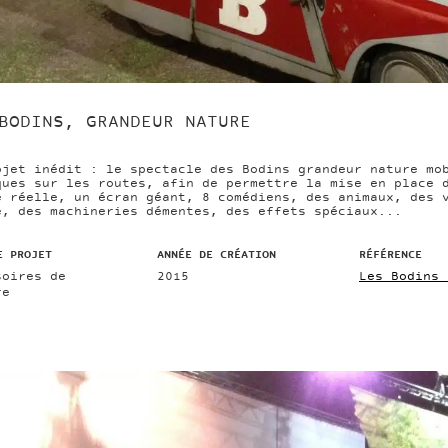
BODINS, GRANDEUR NATURE
ojet inédit : le spectacle des Bodins grandeur nature mo
ques sur les routes, afin de permettre la mise en place 
e réelle, un écran géant, 8 comédiens, des animaux, des 
e, des machineries démentes, des effets spéciaux...
E PROJET
ANNÉE DE CRÉATION
RÉFÉRENCE
soires de
2015
Les Bodins 
re