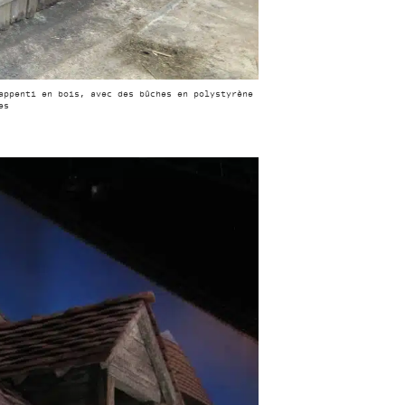
appenti en bois, avec des bûches en polystyrène
es