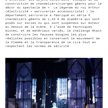
l’intérieur des objets construits. Exemple de la
construction de chandeliers/cierges géants pour le
décor du spectacle de « La légende du roi Arthur
(électricité + serrurerie+ accessoiriste)
:
le
département serrurerie a fabriqué en série 9
chandeliers géants de 1,40 m de diamètre qui sont
posés sur socles ou qui sont suspendus sur moteur
au dessus de la scène. A l’aide de techniques
mixtes, et de matériaux variés, le challenge était
de construire les fausses bougies les plus
réalistes possibles en conservant le mouvement de
la flamme et la transparence de la cire tout en
respectant les normes de sécurité.