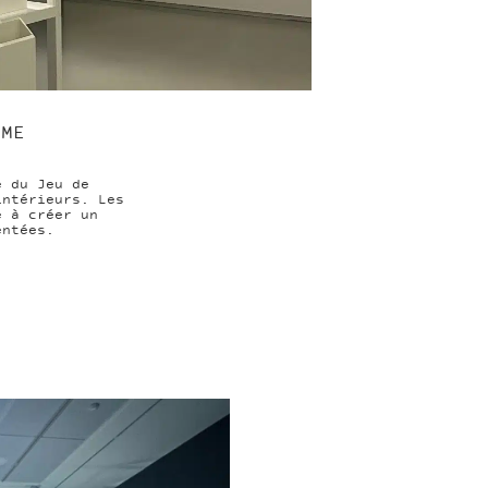
UME
e du Jeu de
intérieurs. Les
é à créer un
entées.