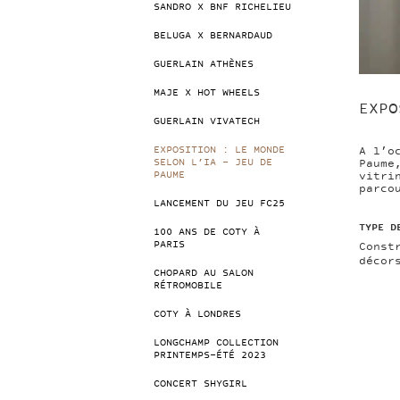
SANDRO X BNF RICHELIEU
BELUGA X BERNARDAUD
GUERLAIN ATHÈNES
MAJE X HOT WHEELS
EXPO
GUERLAIN VIVATECH
A l’o
EXPOSITION : LE MONDE
Paume
SELON L’IA – JEU DE
vitri
PAUME
parco
LANCEMENT DU JEU FC25
TYPE D
100 ANS DE COTY À
PARIS
Const
décor
CHOPARD AU SALON
RÉTROMOBILE
COTY À LONDRES
LONGCHAMP COLLECTION
PRINTEMPS-ÉTÉ 2023
CONCERT SHYGIRL