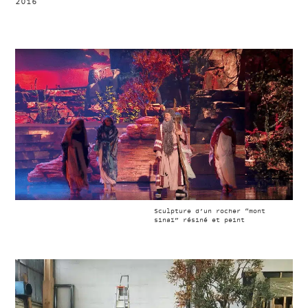
2016
Sculpture d’un rocher “mont
sinaï” résiné et peint