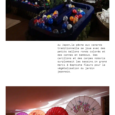
Au Japon,la pêche aux canards
traditionnelle se joue avec des
petits ballons ronds colorés et
des cannes en bambous. Des
carillons et des carpes noboris
surplombait les bassins.Un grand
merci à Baptiste fleurs pour la
végétalisation du jardin
japonais.