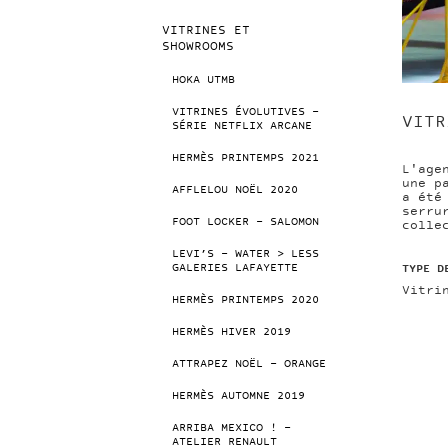
VITRINES ET
SHOWROOMS
HOKA UTMB
VITRINES ÉVOLUTIVES –
VITR
SÉRIE NETFLIX ARCANE
HERMÈS PRINTEMPS 2021
L'age
une p
AFFLELOU NOËL 2020
a été
serru
FOOT LOCKER – SALOMON
colle
LEVI’S – WATER > LESS
TYPE D
GALERIES LAFAYETTE
Vitri
HERMÈS PRINTEMPS 2020
HERMÈS HIVER 2019
ATTRAPEZ NOËL – ORANGE
HERMÈS AUTOMNE 2019
ARRIBA MEXICO ! –
ATELIER RENAULT