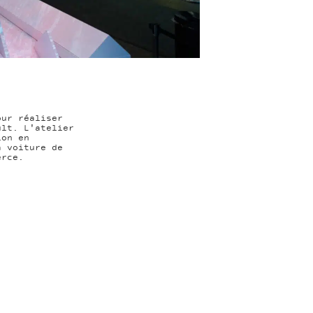
our réaliser
ult. L'atelier
ion en
a voiture de
erce.