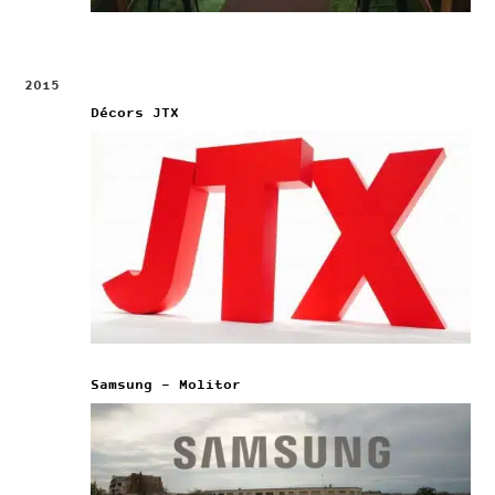
2015
Décors JTX
Samsung – Molitor