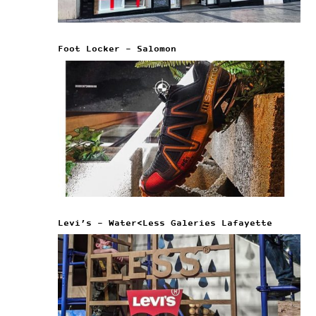
Foot Locker – Salomon
Levi’s – Water<Less Galeries Lafayette