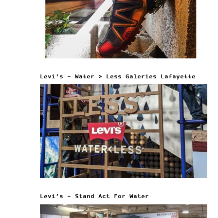
Levi’s – Water > Less Galeries Lafayette
Levi’s – Stand Act For Water